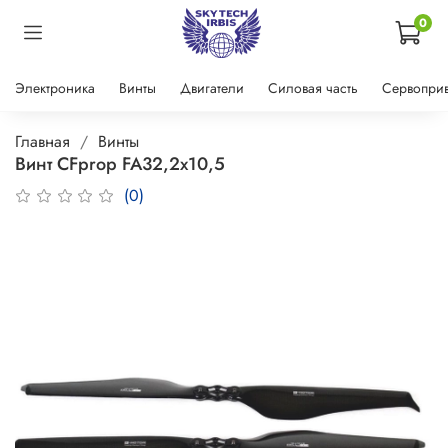
0
Электроника
Винты
Двигатели
Силовая часть
Сервопри
Главная
Винты
Винт CFprop FA32,2x10,5
(0)