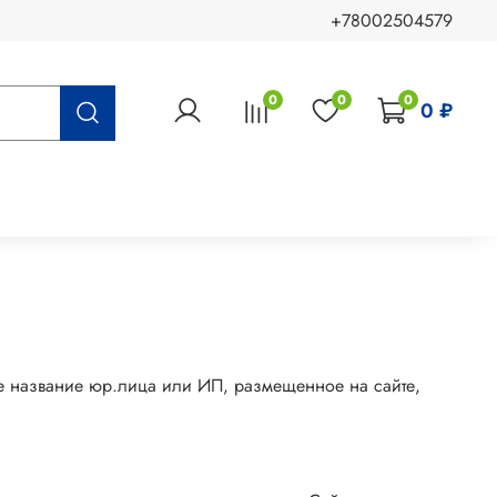
+78002504579
0
0
0
0 ₽
е название юр.лица или ИП, размещенное на сайте,