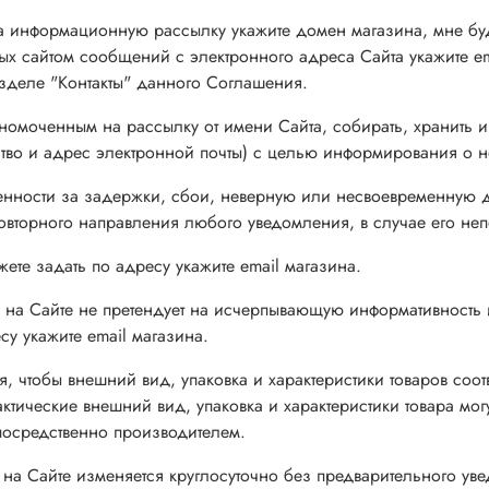
на информационную рассылку укажите домен магазина, мне бу
емых сайтом сообщений с электронного адреса Сайта укажите 
зделе "Контакты" данного Соглашения.
номоченным на рассылку от имени Сайта, собирать, хранить 
тво и адрес электронной почты) с целью информирования о но
ственности за задержки, сбои, неверную или несвоевременную 
повторного направления любого уведомления, в случае его не
те задать по адресу укажите email магазина.
 на Сайте не претендует на исчерпывающую информативность и
у укажите email магазина.
ия, чтобы внешний вид, упаковка и характеристики товаров соо
тические внешний вид, упаковка и характеристики товара могут
епосредственно производителем.
 на Сайте изменяется круглосуточно без предварительного ув