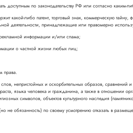
делать доступным по законодательству РФ или согласно каким-л
одержит какой-либо патент, торговый знак, коммерческую тайн
альной деятельности, принадлежащие или правомерно использ
 рекламной информации и/или спама;
рмации о частной жизни любых лиц;
м права.
х слов, непристойных и оскорбительных образов, сравнений и
раста, языка человека и гражданина, а также в отношении ор
игиозных символов, объектов культурного наследия (памятнико
о (но не обязанность) по своему усмотрению отказать в разме