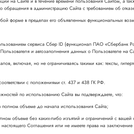
трации на Сайте и в течение времени пользования Сайтом, а т
ого обращения в администрацию Сайта с требованием об отказ
бой форме в пределах его объявленных функциональных возм
использованием сервиса Сбер ID (функционал ПАО «Сбербанк 
 Пользователя и автозаполнения данных о Пользователе на Са
лов, включая, но не ограничиваясь такими как: тексты, гипе
оответствии с положениями ст. 437 и 438 ГК РФ.
жностей по использованию Сайта вы подтверждаете, что:
в полном объеме до начала использования Сайта;
лном объеме без каких-либо изъятий и ограничений с вашей с
 настоящего Соглашения или не имеете права на заключение 