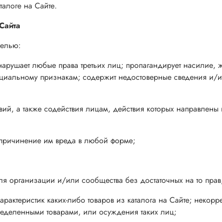
талоге на Сайте.
Сайта
целью:
, нарушает любые права третьих лиц; пропагандирует насилие,
циальному признакам; содержит недостоверные сведения и/и
ий, а также содействия лицам, действия которых направлены
 причинение им вреда в любой форме;
ля организации и/или сообщества без достаточных на то прав,
арактеристик каких-либо товаров из каталога на Сайте; некор
ределенными товарами, или осуждения таких лиц;