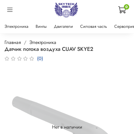
0
Электроника
Винты
Двигатели
Силовая часть
Сервопри
Главная
Электроника
Датчик потока воздуха CUAV SKYE2
(0)
Нет в наличии