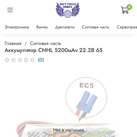
0
Электроника
Винты
Двигатели
Силовая часть
Сервопри
Главная
Силовая часть
Аккумулятор CNHL 5200мАч 22.2В 6S
(0)
Нет в наличии